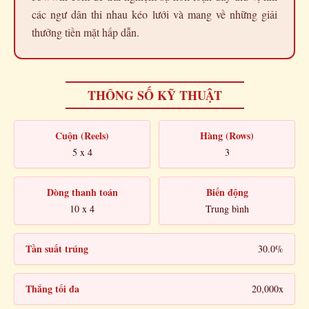
các ngư dân thi nhau kéo lưới và mang về những giải
thưởng tiền mặt hấp dẫn.
THÔNG SỐ KỸ THUẬT
Cuộn (Reels)
Hàng (Rows)
5 x 4
3
Dòng thanh toán
Biến động
10 x 4
Trung bình
Tần suất trúng
30.0%
Thắng tối đa
20,000x