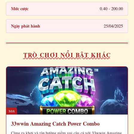
Mức cược
0.40 - 200.00
Ngày phát hành
25/04/2025
TRÒ CHƠI NỔI BẬT KHÁC
Mới
33wwin Amazing Catch Power Combo
Cùng ra khơi và tận hưởng niềm vui câu cá với 33wwin Amazing