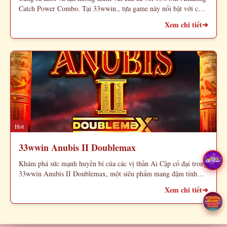
Catch Power Combo. Tại 33wwin., tựa game này nổi bật với cơ
chế Power Combo.
Xem chi tiết
➜
Hot
33wwin Anubis II Doublemax
Khám phá sức mạnh huyền bí của các vị thần Ai Cập cổ đại trong
33wwin Anubis II Doublemax, một siêu phẩm mang đậm tính
giải trí và thử thách.
Xem chi tiết
➜