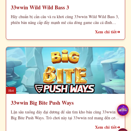
33wwin Wild Wild Bass 3
Hãy chuẩn bị cần câu và ra khơi cùng 33wwin Wild Wild Bass 3,
phiên bản nâng cấp đầy mạnh mẽ của dòng game câu cá đình
đám.
Xem chi tiết
➜
Hot
33wwin Big Bite Push Ways
Lặn sâu xuống đáy đại dương để săn tìm kho báu cùng 33wwin
Big Bite Push Ways. Trò chơi này tại 33wwin red mang đến cơ
chế Push Ways độc đáo.
Xem chi tiết
➜