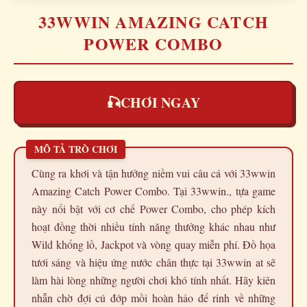
33WWIN AMAZING CATCH
POWER COMBO
🎣
CHƠI NGAY
MÔ TẢ TRÒ CHƠI
Cùng ra khơi và tận hưởng niềm vui câu cá với 33wwin
Amazing Catch Power Combo. Tại 33wwin., tựa game
này nổi bật với cơ chế Power Combo, cho phép kích
hoạt đồng thời nhiều tính năng thưởng khác nhau như
Wild khổng lồ, Jackpot và vòng quay miễn phí. Đồ họa
tươi sáng và hiệu ứng nước chân thực tại 33wwin at sẽ
làm hài lòng những người chơi khó tính nhất. Hãy kiên
nhẫn chờ đợi cú đớp mồi hoàn hảo để rinh về những