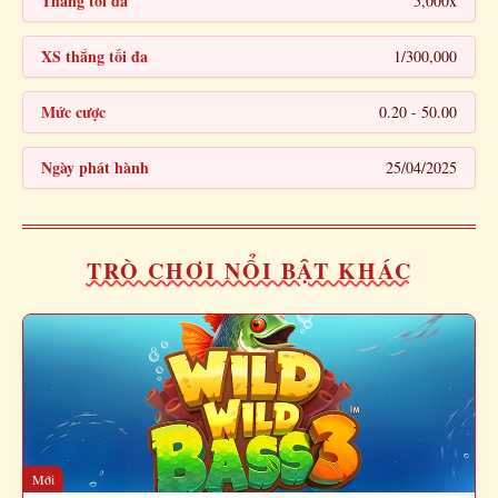
Thắng tối đa
5,000x
XS thắng tối đa
1/300,000
Mức cược
0.20 - 50.00
Ngày phát hành
25/04/2025
TRÒ CHƠI NỔI BẬT KHÁC
Mới